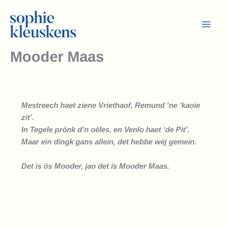
Ga
naar
de
inhoud
Mooder Maas
Mestreech haet ziene Vriethaof, Remund ‘ne ‘kaoie
zit’.
In Tegele prônk d’n oêles, en Venlo haet ‘de Pit’.
Maar ein dingk gans allein, det hebbe wéj gemein.
Det is ôs Mooder, jao det is Mooder Maas.