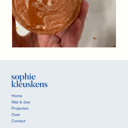
Home
Wat ik doe
Projecten
Over
Contact